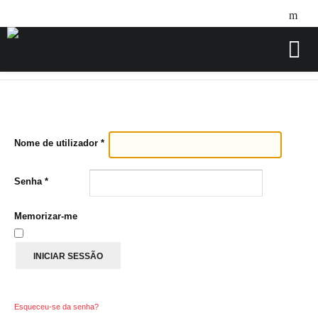
Home
B2B
/
Nome de utilizador
*
Senha
*
Memorizar-me
INICIAR SESSÃO
Esqueceu-se da senha?