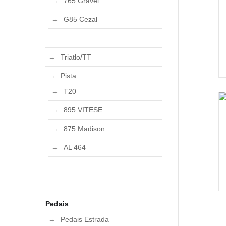
765 Gravel
G85 Cezal
Triatlo/TT
Pista
T20
895 VITESE
875 Madison
AL 464
Pedais
Pedais Estrada