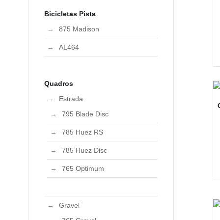
Bicicletas Pista
875 Madison
AL464
Quadros
Estrada
795 Blade Disc
785 Huez RS
785 Huez Disc
765 Optimum
Gravel