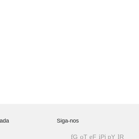
vada
Siga-nos
G
T
F
Pi
Y
R