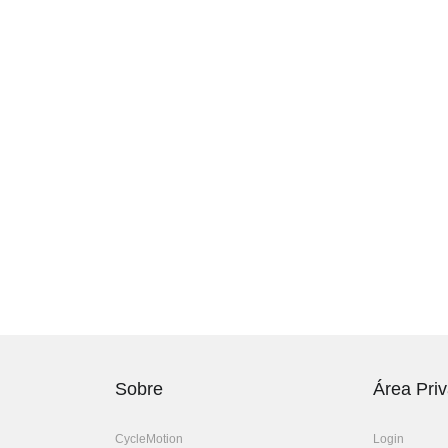
Sobre
Área Pri
CycleMotion
Login