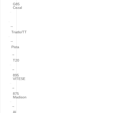
G85
Cezal
Triatlo/TT
Pista
T20
895
VITESE
875
Madison
AL