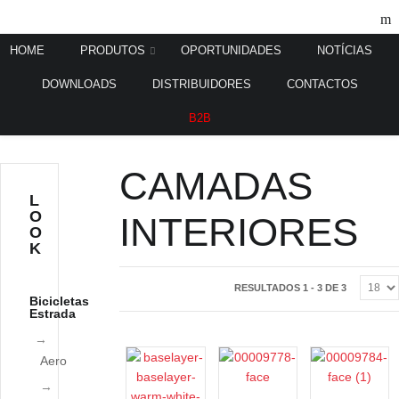
HOME
PRODUTOS
OPORTUNIDADES
NOTÍCIAS
DOWNLOADS
DISTRIBUIDORES
CONTACTOS
Home
Roupa
1ª Camada
/
/
B2B
CAMADAS
L
O
INTERIORES
O
K
RESULTADOS 1 - 3 DE 3
Bicicletas
Estrada
Aero