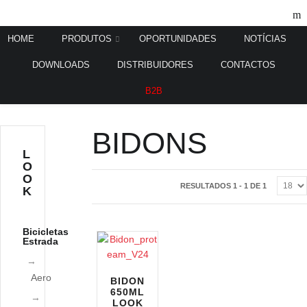
HOME
PRODUTOS
OPORTUNIDADES
NOTÍCIAS
DOWNLOADS
DISTRIBUIDORES
CONTACTOS
Home
Acessórios
Bidons
/
/
B2B
BIDONS
L
O
O
RESULTADOS 1 - 1 DE 1
K
Bicicletas
Estrada
Aero
BIDON
650ML
LOOK