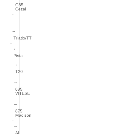
G85
Cezal
Triatlo/TT
Pista
T20
895
VITESE
875
Madison
AL