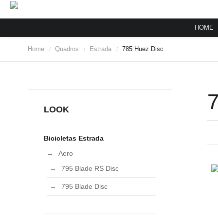
HOME
Home
Quadros
Estrada
785 Huez Disc
/
/
/
LOOK
Bicicletas Estrada
Aero
795 Blade RS Disc
795 Blade Disc