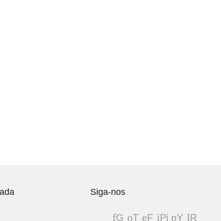
vada
Siga-nos
G
T
F
Pi
Y
R