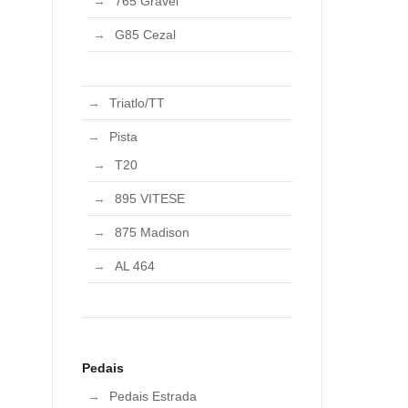
765 Gravel
G85 Cezal
Triatlo/TT
Pista
T20
895 VITESE
875 Madison
AL 464
Pedais
Pedais Estrada