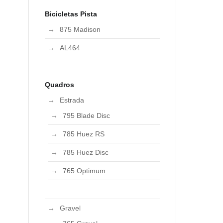
Bicicletas Pista
875 Madison
AL464
Quadros
Estrada
795 Blade Disc
785 Huez RS
785 Huez Disc
765 Optimum
Gravel