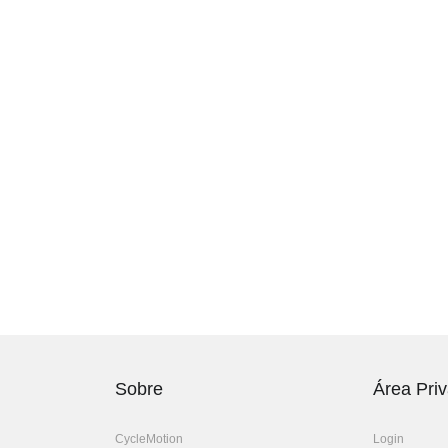
Sobre
Área Pri
CycleMotion
Login