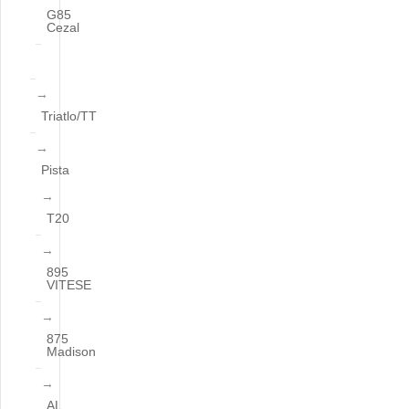
G85
Cezal
Triatlo/TT
Pista
T20
895
VITESE
875
Madison
AL