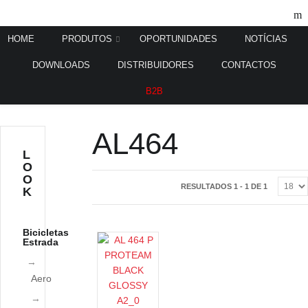
HOME
PRODUTOS
OPORTUNIDADES
NOTÍCIAS
DOWNLOADS
DISTRIBUIDORES
CONTACTOS
Home
Bicicletas Pista
AL464
/
/
B2B
AL464
L
O
O
RESULTADOS 1 - 1 DE 1
K
Bicicletas
Estrada
Aero