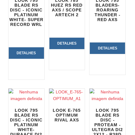
LOOK 795
LOOK 785
LOOK 795
BLADE RS
HUEZ RS RED
BLADERS-
DISC - ICONIC
AXS / SCOPE
ROARING
PLATINUM
ARTECH 2
THUNDER -
WHITE- SUPER
RED AXS
RECORD WRL
DETALHES
DETALHES
DETALHES
DO
DO
DO
PRODUTO
PRODUTO
PRODUTO
LOOK 795
LOOK E-765
LOOK 795
BLADE RS
OPTIMUM
BLADE RS
DISC - ICONIC
RIVAL AXS
DISC -
PLATINUM
PROTEAM -
WHITE-
ULTEGRA DI2
DURAACE DI2
2X12 - R38D