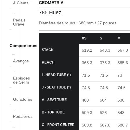
GEOMETRIA
& Cleats
785 Huez
Pedais
Diamètre des roues : 686 mm / 27 pouces
Gravel
XS
S
M
Componentes
STACK
519.2
543.3
567.3
Avanços
REACH
365.3
375.3
385.6
I - HEAD TUBE (°)
71.5
71.5
73
Espigões
de Selim
J - SEAT TUBE (°)
74.5
74.5
74.5
Guiadores
A - SEAT TUBE
480
504
530
B - TOP TUBE
509.3
526
543
Pedaleiros
C - FRONT CENTER
569.8
587.6
586.7