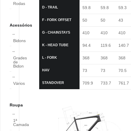
Rodas
D - TRAIL
59.8
59.8
59.3
F - FORK OFFSET
50
50
43
Acessórios
G - CHAINSTAYS
410
410
410
Bidons
K - HEAD TUBE
94.4
119.6
140.7
Grades
L - FORK
368
368
368
de
Bidon
HAV
73
73
70.5
STANDOVER
709.9
733.7
761.7
Vários
Roupa
1ª
Camada