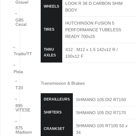
Gravel
LOOK R 38 D CARBON SHIM
WHEELS
BODY
G85
HUTCHINSON FUSION 5
Cezal
TIRES
PERFORMANCE TUBELESS
READY 700x25
X12 : M12 x 1.5 142x12 R /
THRU
Triatlo/TT
AXLES
100x12 F
Pista
Transmission & Brakes
T20
DERAILLEURS
SHIMANO 105 DI2 R7150
895
VITESE
SHIFTERS
SHIMANO 105 DI2 R7170
SHIMANO 105 R7100 50 x
875
CRANKSET
Madison
34