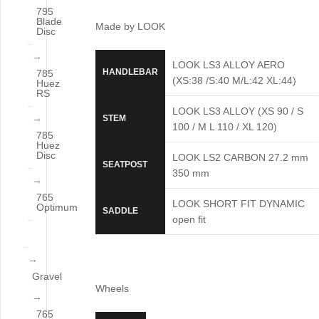
795
Blade
Made by LOOK
Disc
LOOK LS3 ALLOY AERO
HANDLEBAR
785
(XS:38 /S:40 M/L:42 XL:44)
Huez
RS
LOOK LS3 ALLOY (XS 90 / S
STEM
100 / M L 110 / XL 120)
785
Huez
Disc
LOOK LS2 CARBON 27.2 mm
SEATPOST
350 mm
765
LOOK SHORT FIT DYNAMIC
Optimum
SADDLE
open fit
Gravel
Wheels
765