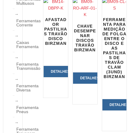
Multiusos
AFASTAD
FERRAME
Ferramentas
OR
NTA PARA
Corrente
CHAVE
PASTILHA
MEDIÇÃO
DESEMPE
S TRAVÃO
DE FOLGA
NAR
DISCO
ENTRE O
DISCOS
Caixas
BIRZMAN
DISCO E
TRAVÃO
Ferramenta
AS
BIRZMAN
PASTILHA
S DE
TRAVÃO
Ferramenta
CLAM
Transmissão
DETALHES
(3UND)
BIRZMAN
DETALHES
DO
Ferramenta
Diversa
DO
PRODUTO
PRODUTO
DETALHES
Ferramenta
Pneus
DO
PRODUTO
Ferramenta