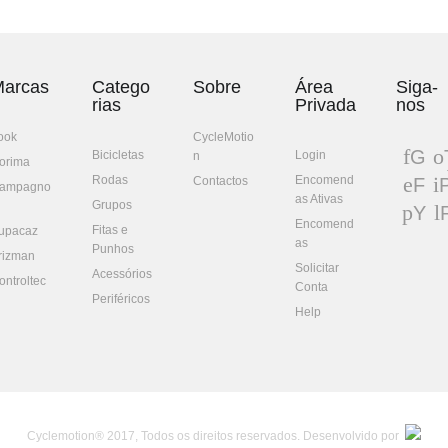
arcas
Catego
Sobre
Área
Siga-
rias
Privada
nos
ook
CycleMotio
G
Bicicletas
Login
n
orima
oo
w
Rodas
Encomend
Contactos
F
P
ampagno
gl
t
as Ativas
ac
n
Grupos
Y
e+
eb
e
Encomend
Fitas e
ou
upacaz
oo
e
as
Punhos
Tu
rizman
k
t
Solicitar
be
Acessórios
ontroltec
Conta
Periféricos
Help
Cyclemotion® 2017, Todos os direitos reservados. Desenvolvido por