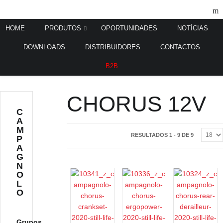
HOME
PRODUTOS
OPORTUNIDADES
NOTÍCIAS
DOWNLOADS
DISTRIBUIDORES
CONTACTOS
Home
Grupos
Chorus 12V
/
/
B2B
CHORUS 12V
C
A
M
RESULTADOS 1 - 9 DE 9
P
A
G
N
O
L
O
Grupos