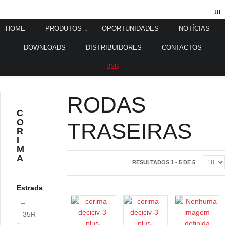
HOME
PRODUTOS
OPORTUNIDADES
NOTÍCIAS
DOWNLOADS
DISTRIBUIDORES
CONTACTOS
Home
Pista
Rodas Traseiras
/
/
B2B
RODAS
C
O
TRASEIRAS
R
I
M
A
RESULTADOS 1 - 5 DE 5
Estrada
35R