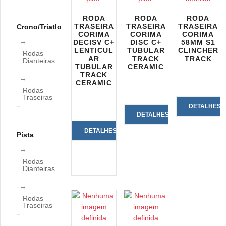
RODA
RODA
RODA
TRASEIRA
TRASEIRA
TRASEIRA
Crono/Triatlo
CORIMA
CORIMA
CORIMA
DECISV C+
DISC C+
58MM S1
LENTICUL
TUBULAR
CLINCHER
Rodas
AR
TRACK
TRACK
Dianteiras
TUBULAR
CERAMIC
TRACK
CERAMIC
Rodas
Traseiras
DETALHES
DETALHES
DO
DETALHES
Pista
DO
PRODUTO
DO
PRODUTO
Rodas
Dianteiras
PRODUTO
Rodas
Traseiras