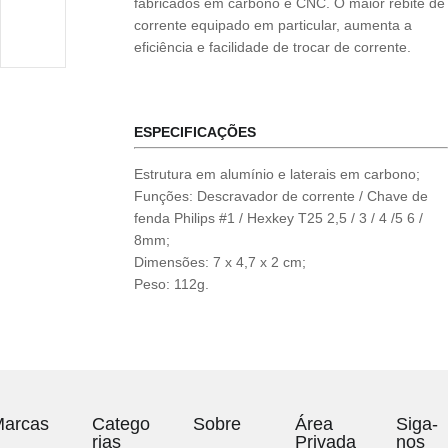
fabricados em carbono e CNC. O maior rebite de
corrente equipado em particular, aumenta a
eficiência e facilidade de trocar de corrente.
ESPECIFICAÇÕES
Estrutura em alumínio e laterais em carbono;
Funções: Descravador de corrente / Chave de
fenda Philips #1 / Hexkey T25 2,5 / 3 / 4 /5 6 /
8mm;
Dimensões: 7 x 4,7 x 2 cm;
Peso: 112g.
arcas
Catego
Sobre
Área
Siga-
rias
Privada
nos