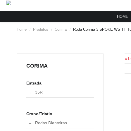
HOME
Home
Produtos
Corima
Roda Corima 3 SPOKE WS TT Tub
/
/
/
« L
CORIMA
Estrada
35R
Crono/Triatlo
Rodas Dianteiras