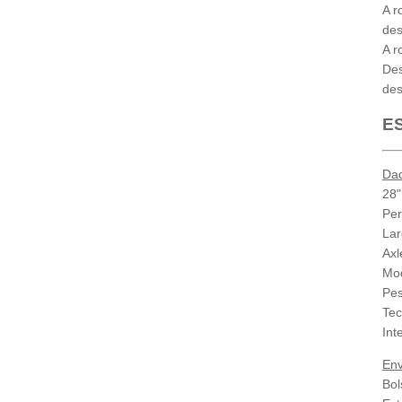
A r
des
A r
Des
de
E
Da
28"
Per
Lar
Axl
Mo
Pes
Tec
Int
Env
Bol