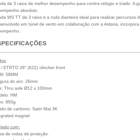
oda de 3 raios de melhor desempenho para contra-relógio e triatlo. A 
empenho absoluto.
oda WS TT de 3 raios é a roda dianteira ideal para realizar percursos de 
envolvido em túnel de vento em colaboração com a Astana, incorpor
sempenho.
SPECIFICAÇÕES
dos
 / ETRTO 28" (622) clincher front
fil: 58MM
gura do aro: 26mm
e; Thru axle Ø12 x 100mm
delo: HM
o: 855g
ido de carbono: Satin Mat 3K
egrated magnet
iado com:
sa de rodas de proteção.