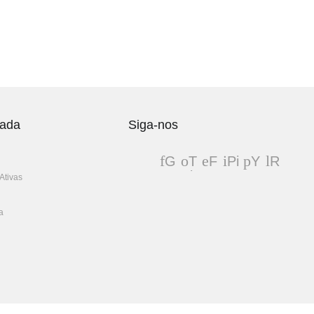
vada
Siga-nos
G
T
F
Pi
Y
R
oo
wit
ac
nt
ou
S
Ativas
gl
ter
eb
er
Tu
S
e+
oo
es
be
a
k
t