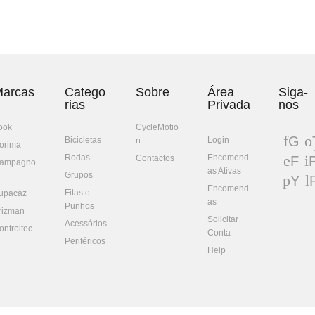
arcas
Catego
Sobre
Área
Siga-
rias
Privada
nos
ook
CycleMotio
G
Bicicletas
Login
n
orima
oo
w
Rodas
Encomend
Contactos
F
P
ampagno
gl
t
as Ativas
ac
n
Grupos
Y
e+
eb
e
Encomend
Fitas e
ou
upacaz
oo
e
as
Punhos
Tu
rizman
k
t
Solicitar
be
Acessórios
ontroltec
Conta
Periféricos
Help