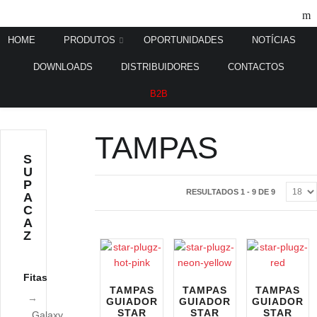
HOME
PRODUTOS
OPORTUNIDADES
NOTÍCIAS
DOWNLOADS
DISTRIBUIDORES
CONTACTOS
Home
Tampas
/
B2B
TAMPAS
S
U
P
RESULTADOS 1 - 9 DE 9
A
C
A
Z
Fitas
TAMPAS
TAMPAS
TAMPAS
GUIADOR
GUIADOR
GUIADOR
STAR
STAR
STAR
Galaxy