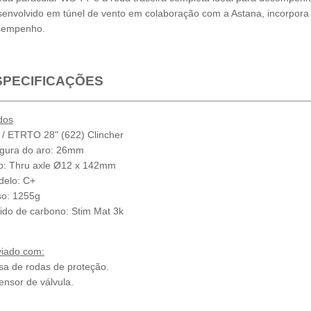
envolvido em túnel de vento em colaboração com a Astana, incorpor
sempenho.
SPECIFICAÇÕES
dos
 / ETRTO 28" (622) Clincher
gura do aro: 26mm
o: Thru axle Ø12 x 142mm
elo: C+
o: 1255g
ido de carbono: Stim Mat 3k
iado com:
sa de rodas de proteção.
ensor de válvula.