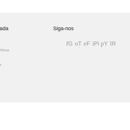
vada
Siga-nos
G
T
F
Pi
Y
R
oo
wit
ac
nt
ou
S
Ativas
gl
ter
eb
er
Tu
S
e+
oo
es
be
a
k
t