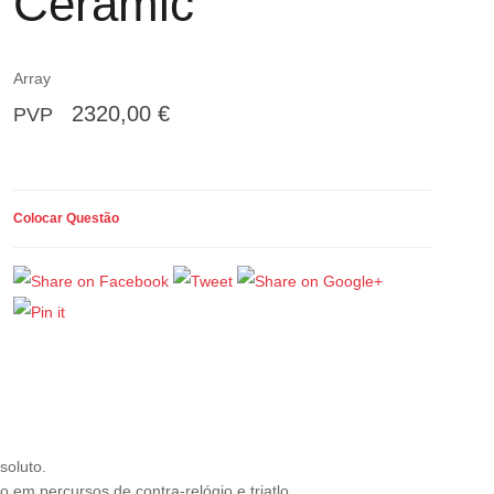
Ceramic
Array
2320,00 €
PVP
Colocar Questão
soluto.
em percursos de contra-relógio e triatlo.