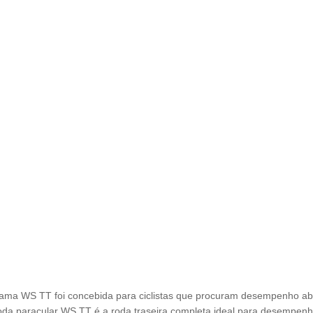
ama WS TT foi concebida para ciclistas que procuram desempenho ab
oda paracular WS TT é a roda traseira completa ideal para desempenho 