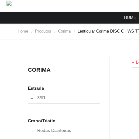
HOME
Home
Produtos
Corima
Lenticular Corima DISC C+ WS TT
/
/
/
« L
CORIMA
Estrada
35R
Crono/Triatlo
Rodas Dianteiras