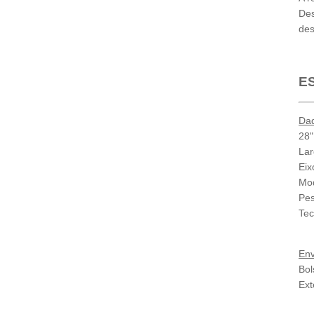
Des
de
E
Da
28"
Lar
Eix
Mod
Pes
Tec
Env
Bol
Ext