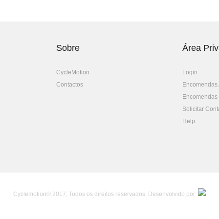
Sobre
Área Pri
CycleMotion
Login
Contactos
Encomendas 
Encomendas
Solicitar Cont
Help
Cyclemotion® 2017, Todos os direitos reservados. Desenvolvido por